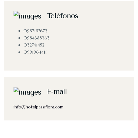
Teléfonos
0987187673
0984388363
032741452
0991964411
E-mail
info@hotelpassiflora.com